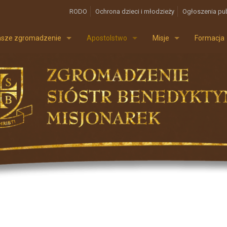
RODO
Ochrona dzieci i młodzieży
Ogłoszenia pu
sze zgromadzenie
Apostolstwo
Misje
Formacja