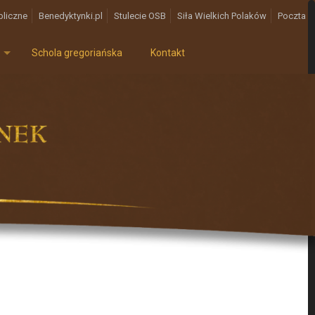
bliczne
Benedyktynki.pl
Stulecie OSB
Siła Wielkich Polaków
Poczta
Schola gregoriańska
Kontakt