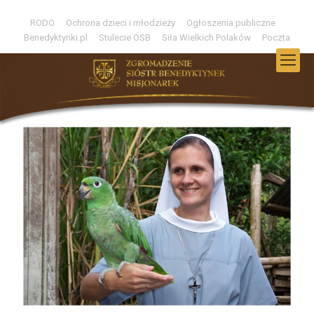
RODO
Ochrona dzieci i młodzieży
Ogłoszenia publiczne
Benedyktynki.pl
Stulecie OSB
Siła Wielkich Polaków
Poczta